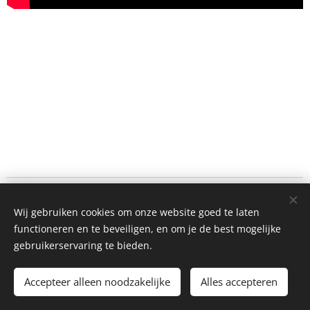
adres tentoonstelling Mater: Sint-Martinuskerk
Wij gebruiken cookies om onze website goed te laten
elk weekend open op zaterdag en zondag
functioneren en te beveiligen, en om je de best mogelijke
van 19 juli tem. 13 september 2026 van 11u - 18u
parking : dorpsplein en K. Martelstraat
gebruikerservaring te bieden.
info@mater.be 0032 497939228
Accepteer alleen noodzakelijke
Alles accepteren
Cookies